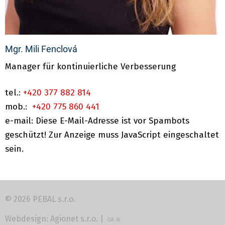
Mgr. Mili Fenclová
Manager für kontinuierliche Verbesserung
tel.:
+420 377 882 814
mob.:
+420 775 860 441
e-mail:
Diese E-Mail-Adresse ist vor Spambots
geschützt! Zur Anzeige muss JavaScript eingeschaltet
sein.
© 2026 PEBAL s.r.o.
Webdesign:
Agionet s.r.o.
|
OA
W