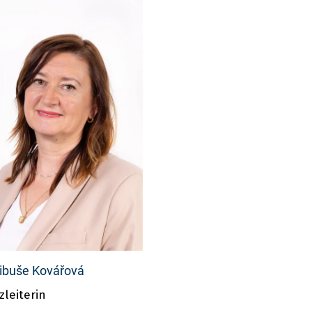
Libuše Kovářová
zleiterin